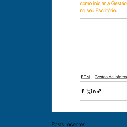
como iniciar a Gestã
no seu Escritório.
ECM
Gestão da infor
Posts recentes