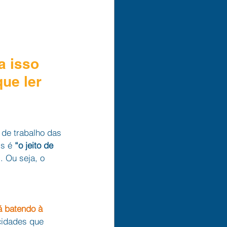
a isso 
ue ler 
 de trabalho das 
s é 
“o jeito de 
 Ou seja, o 
á batendo à 
cidades que 