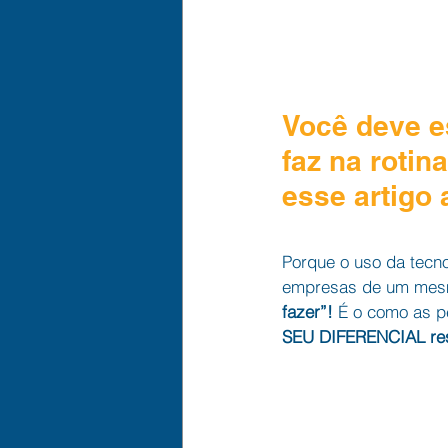
Questionários de Segurança
Você deve e
faz na rotin
esse artigo
Porque o uso da tecno
empresas de um mesmo
fazer”!
 É o como as p
SEU DIFERENCIAL re