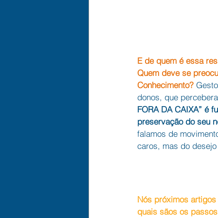
E de quem é essa res
Quem deve se preocu
Conhecimento?
 Gesto
donos, que perceber
FORA DA CAIXA” é fu
preservação do seu n
falamos de movimento
caros, mas do desejo
Nós próximos artigos
quais sãos os passos 