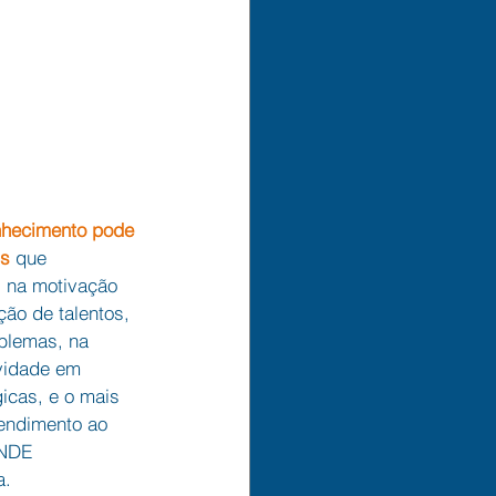
nhecimento pode 
is
 que 
 na motivação 
ão de talentos, 
blemas, na 
vidade em 
gicas, e o mais 
tendimento ao 
ANDE 
a.