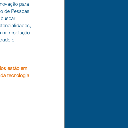
inovação para 
ão de Pessoas 
buscar 
otencialidades, 
a na resolução 
idade e 
ios estão em 
 da tecnologia 