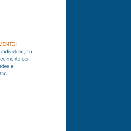
MENTO!
indivíduos, ou 
hecimento por 
ades e 
tos.