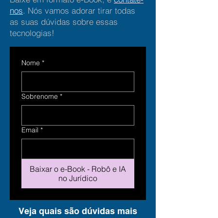
nos
. Nós vamos adorar tirar todas
as suas dúvidas sobre essas
tecnologias!
Nome
*
Sobrenome
*
Email
*
Baixar o e-Book - Robô e IA
no Jurídico
Veja quais são dúvidas mais