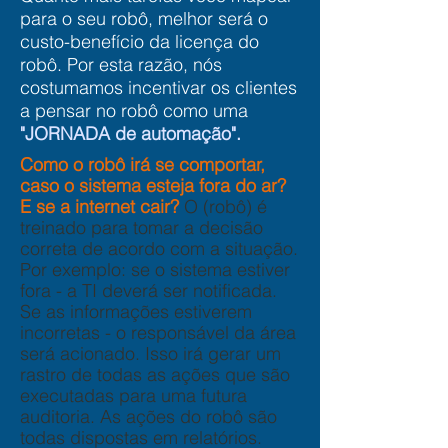
para o seu robô, melhor será o
custo-benefício da licença do
robô. Por esta razão, nós
costumamos incentivar os clientes
a pensar no robô como uma
"JORNADA de automação".
Como o robô irá se comportar,
caso o sistema esteja fora do ar?
E se a internet cair?
O (robô) é
treinado para tomar a decisão
correta de acordo com a situação.
Por exemplo: se o sistema estiver
fora - a TI deverá ser notificada.
Se as informações estiverem
incorretas - o responsável da área
será acionado. Isso irá gerar um
rastro de todas as ações que são
executadas para uma futura
auditoria. As ações do robô são
todas dispostas em relatórios.