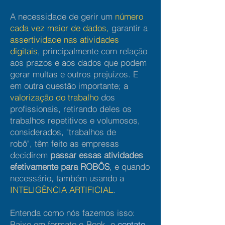
A
necessidade de gerir um
número
cada vez maior de dados,
garantir a
assertividade nas atividades
digitais
, principalmente com relação
aos prazos e aos dados que podem
gerar multas e outros prejuízos. E
em outra questão importante; a
valorização do trabalho
dos
profissionais, retirando deles os
trabalhos repetitivos e volumosos,
considerados, "trabalhos de
robô",
têm feito as empresas
decidirem
passar essas atividades
efetivamente para ROBÔS
, e quando
necessário, também usando a
INTELIGÊNCIA ARTIFICIAL
.
Entenda como nós fazemos isso:
Baixe em formato e-Book, e
contate-