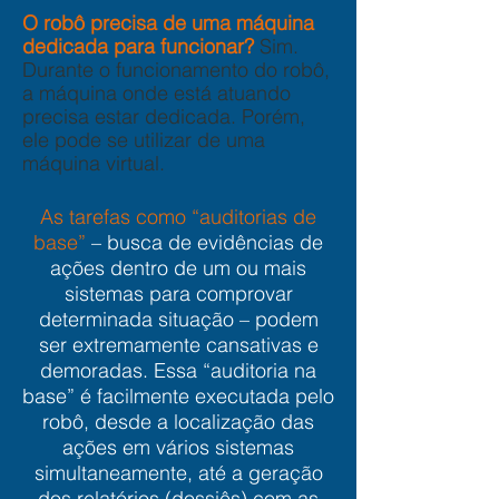
O robô precisa de uma máquina
dedicada para funcionar?
Sim.
Durante o funcionamento do robô,
a máquina onde está atuando
precisa estar dedicada. Porém,
ele pode se utilizar de uma
máquina virtual.
As tarefas como “auditorias de
base”
– busca de evidências de
ações dentro de um ou mais
sistemas para comprovar
determinada situação – podem
ser extremamente cansativas e
demoradas. Essa “auditoria na
base” é facilmente executada pelo
robô, desde a localização das
ações em vários sistemas
simultaneamente, até a geração
dos relatórios (dossiês) com as