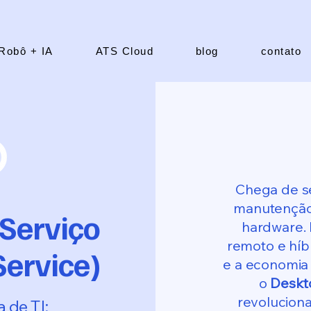
Robô + IA
ATS Cloud
blog
contato
Chega de s
manutenção 
Serviço
hardware.
remoto e híbr
Service)
e a economia 
o
Deskto
revolucion
 de TI: