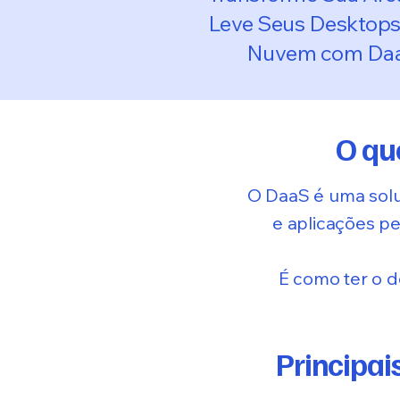
Leve Seus Desktops
Nuvem com Da
O qu
O DaaS é uma sol
e aplicações pe
É como ter o 
Principai