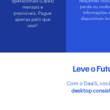
operacionais (Opex)
reduzindo risco
perda ou roub
mensais e
informações 
previsíveis. Pague
dispositivos loc
apenas pelo que
usar!
Leve o Fut
Com o DaaS, voc
desktop consis