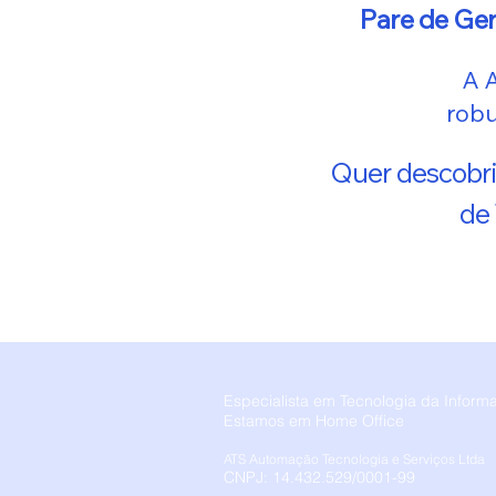
Pare de Ge
A 
robu
Quer descobri
de 
Especialista em Tecnologia da Inform
Estamos em Home Office
ATS Automação Tecnologia e Serviços Ltda
CNPJ: 14.432.529/0001-99