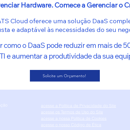
renciar Hardware. Comece a Gerenciar o C
ATS Cloud oferece uma solução DaaS comple
sta e adaptável às necessidades do seu neg
r como o DaaS pode reduzir em mais de 5
TI e aumentar a produtividade da sua equ
Solicite um Orçamento!
ação
acesse a Política de Privacidade do Site
acesse os Termos de Uso do Site
acesse a nossa Política de Cookies
acesse o nosso Código de Ética