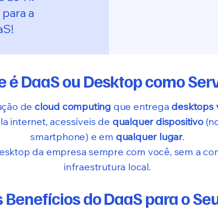
 para a
aS!
e é DaaS ou Desktop como Ser
ução de
cloud computing
que entrega
desktops v
la internet, acessíveis de
qualquer dispositivo
(no
smartphone) e em
qualquer lugar
.
desktop da empresa sempre com você, sem a co
infraestrutura local.
s Benefícios do DaaS para o Se