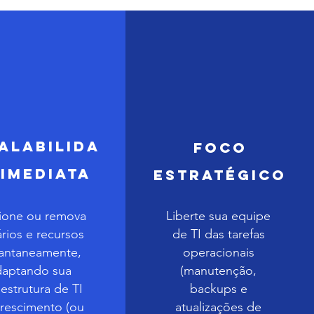
alabilida
Foco
 Imediata
Estratégico
ione ou remova
Liberte sua equipe
rios e recursos
de TI das tarefas
tantaneamente,
operacionais
daptando sua
(manutenção,
aestrutura de TI
backups e
crescimento (ou
atualizações de