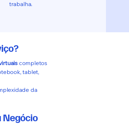
trabalha.
viço?
irtuais
completos
tebook, tablet,
mplexidade da
u Negócio