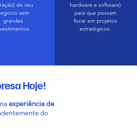
tração) do seu
hardware e software)
negócio sem
para que possam
grandes
focar em projetos
nvestimentos.
estratégicos.
presa Hoje!
uma
experiência de
endentemente do