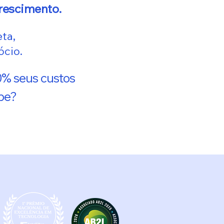
rescimento.
ta,
ócio.
0% seus custos
ipe?