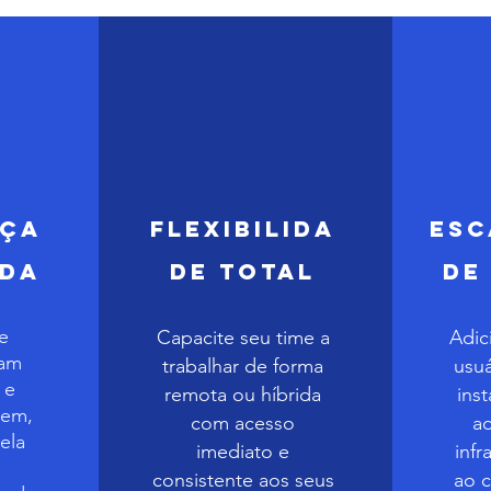
nça
Flexibilida
Esc
ada
de Total
de
e
Capacite seu time a
Adic
cam
trabalhar de forma
usuá
 e
remota ou híbrida
ins
vem,
com acesso
a
ela
imediato e
infr
consistente aos seus
ao 