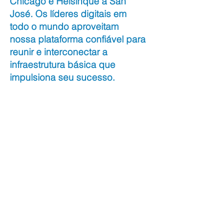
Chicago e Helsinque a San
José. Os líderes digitais em
todo o mundo aproveitam
nossa plataforma confiável para
reunir e interconectar a
infraestrutura básica que
impulsiona seu sucesso.
Milhares de empresas líderes estão
presentes em nossos data centers
globais, criando novas oportunidades
com provedores de serviços, parceiros e
clientes ao seu alcance. Esteja você
construindo um produto que fará história,
lançando um modelo de negócios pioneiro
no setor ou abrindo caminho para uma
nova maneira de colaborar globalmente, a
Equinix oferece o alcance global, o rico
ecossistema e a excelência em serviços
de que as empresas de hoje precisam