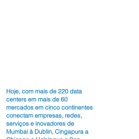
neutro em relação ao fornecedor, onde
redes concorrentes podiam conectar e
compartilhar o tráfego de dados com
segurança, escolhemos um nome que
refletia o foco de nossa empresa na
Igualdade, Neutralidade e Internet
eXchange (EQUality, Neutrality and
Internet eXchange) — Equinix. E
começamos a construir a plataforma
global de que nossos clientes precisariam
para fazer os negócios digitais
acontecerem: a Platform Equinix®.
Hoje, com mais de 220 data
centers em mais de 60
mercados em cinco continentes
conectam empresas, redes,
serviços e inovadores de
Mumbai à Dublin, Cingapura a