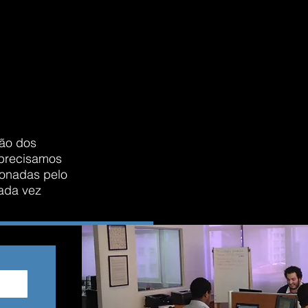
Robô + IA
ATS Cloud
blog
contato
sco
ção dos
, precisamos
xonadas pelo
ada vez