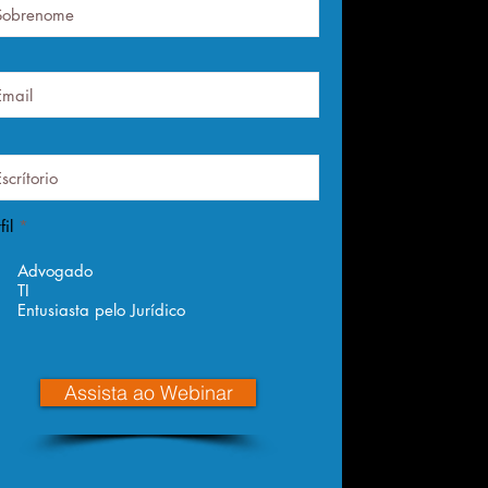
fil
*
Advogado
TI
Entusiasta pelo Jurídico
Assista ao Webinar