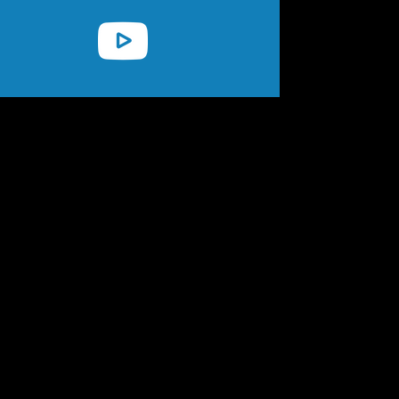
gados e as habilidades
ssionais as melhores
o mercado. Utilizando
priadas e adoção de
hecimento produzido,