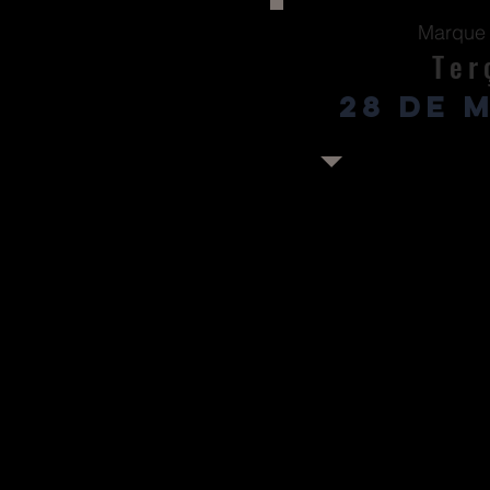
Marque 
Ter
28 de 
Ao organizar e disponibi
aplicadas no trabalho 
práticas e informações
metodologia de gestã
procedimentos para a t
parte significativa do de