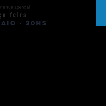
na sua agenda!
ça-feira
MAIO - 20hs
lizar as informações referentes à experiência dos advo
diário, podemos compartilhar com a equipe de profi
 que realmente identificam a marca do escritório n
o documental, ferramentas de tecnologias apro
omada de decisão realizamos o gerenciamento do con
senvolvimento do negócio jurídico.