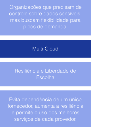
Organizações que precisam de
controle sobre dados sensíveis,
mas buscam flexibilidade para
picos de demanda.
Multi-Cloud
Resiliência e Liberdade de
Escolha
Evita dependência de um único
fornecedor, aumenta a resiliência
e permite o uso dos melhores
serviços de cada provedor.