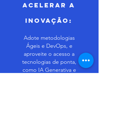
Acelerar a
Inovação:
Adote metodologias
Ágeis e DevOps, e
aproveite o acesso a
tecnologias de ponta,
como IA Generativa e
Machine Learning, de
diferentes provedores
(Multi-Cloud).
Não se contente com soluções
engessadas
. Seu negócio é único e
sua infraestrutura deve refletir isso.