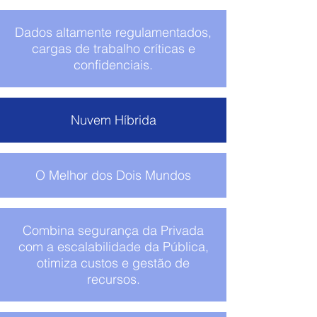
Dados altamente regulamentados,
cargas de trabalho críticas e
confidenciais.
Nuvem Híbrida
O Melhor dos Dois Mundos
Combina segurança da Privada
com a escalabilidade da Pública,
otimiza custos e gestão de
recursos.