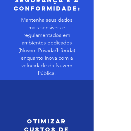
Segurança e a
Conformidade:
Mantenha seus dados
mais sensíveis e
regulamentados em
ambientes dedicados
(Nuvem Privada/Híbrida)
enquanto inova com a
velocidade da Nuvem
Pública.
Otimizar
Custos de