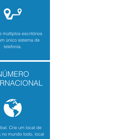
múltiplos escritórios
um único sistema de
telefonia.
NÚMERO
ERNACIONAL
bal. Crie um local de
 no mundo todo, local