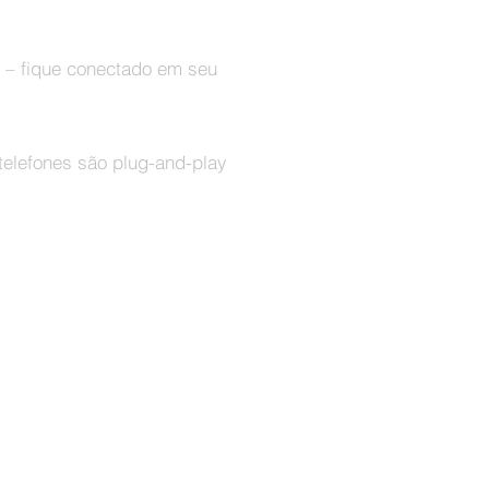
s – fique conectado em seu
elefones são plug-and-play
des do seu PABX tradicional tenha