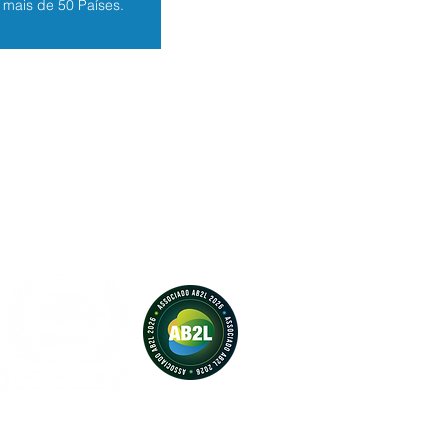
mais de 50 Países.
?