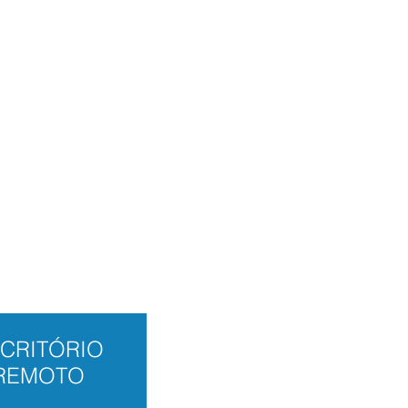
. Mantenha seu negócio conectado
estinos Internacionais com baixo
nfraestrutura.
CRITÓRIO
REMOTO