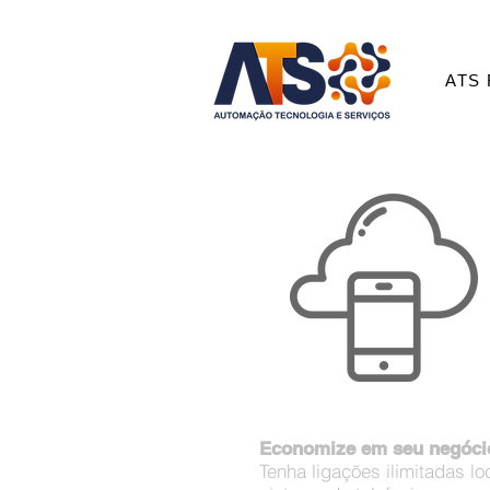
ATS 
Economize em seu negóci
Tenha ligações ilimitadas 