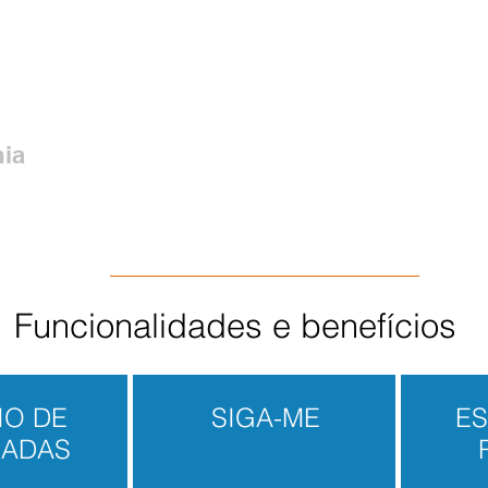
iguração para atendimento e envio de chamadas e muito mais
ia
onia na nuvem que inclui chamadas ilimitadas Nacionais e d
 Você vai economizar muito em comunicação e investimento de i
Funcionalidades e benefícios
IO DE
SIGA-ME
ES
ADAS