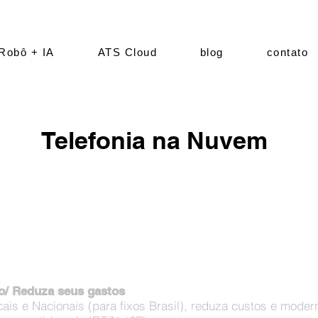
Robô + IA
ATS Cloud
blog
contato
Telefonia na Nuvem
Seu sistema de telefonia é a porta de entrada d
Aumente a produtividade da sua empresa e redu
o/ Reduza seus gastos
locais e Nacionais (para fixos Brasil), reduza custos e moder