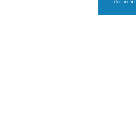
dos usuári
Especialista en Tecnologías de la Inf
Estamos en Home Office
CNPJ: 14.432.529/0001-99
Do Not Sell My Personal Information