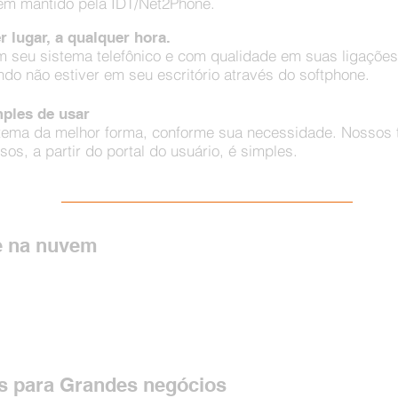
vem mantido pela IDT/Net2Phone.
lugar, a qualquer hora.
em seu sistema telefônico e com qualidade em suas ligaçõe
o não estiver em seu escritório através do softphone.
mples de usar
tema da melhor forma, conforme sua necessidade. Nossos t
os, a partir do portal do usuário, é simples.
 na nuvem
ia convencional para a nuvem! Além de todas as funcionalida
ia web com o sistema mantido pela IDT e Net2Phone.
s para Grandes negócios