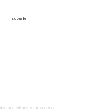
suporte
os seus negócios.
za os custos de telefonia.
nize sua infraestrutura com o