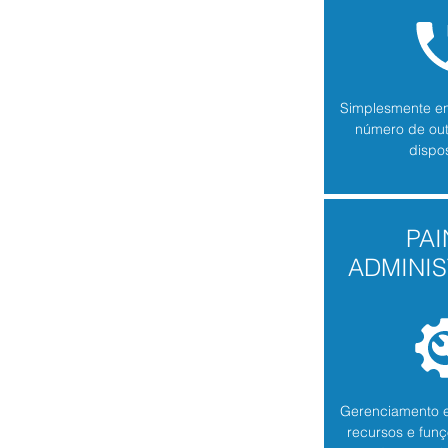
Simplesmente e
número de ou
dispos
PAI
ADMINI
Gerenciamento e
recursos e fun