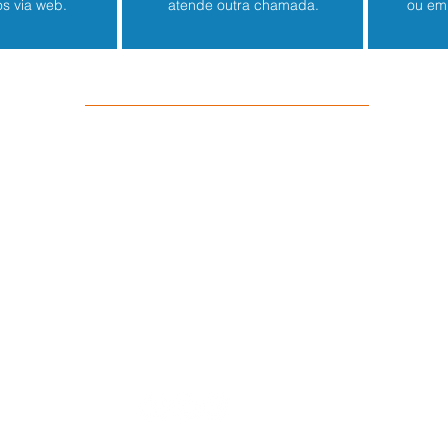
os via web.
atende outra chamada.
ou em 
Precisa de Ajuda com relação a este tema
Entre em contato conosco!
ormación
contato@atstecnologia.com.br
(11) 3871-4119
+55114780-8157
+551147808160
accede a nuestra
Política de Privacidad
© 2019 por ATS Tecnologia