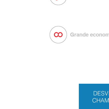
Transferência de ligações, conf
em uma única plataforma.
Grande econom
O IDT PABX é o sistema de telef
custo, conforme plano escolhido.
DESV
CHAM