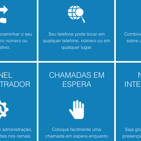
ncaminhar o seu
Seu telefone pode tocar em
Combine 
tro número ou
qualquer telefone, número ou em
sobre 
itivo.
qualquer lugar.
NEL
CHAMADAS EM
STRADOR
ESPERA
INT
 administração,
Coloque facilmente uma
Seja glo
ções nos ramais
chamada em espera enquanto
presença