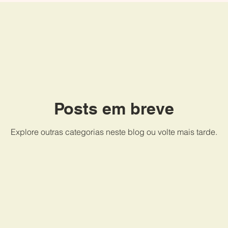
ação
Nuvem
RPA
ATS.flow
Workflow
Autom
do Conhecimento
LGPD
Tecnologia da Informação
Se
Posts em breve
s
Tecnologia Jurídica
Inteligência Artificial
Cibersegu
Explore outras categorias neste blog ou volte mais tarde.