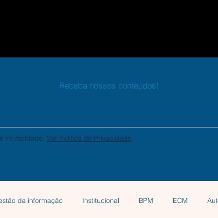
Robô + IA
ATS Cloud
blog
contato
Receba nossos conteúdos!
e Privacidade.
Ver Política de Privacidade
estão da informação
Institucional
BPM
ECM
Au