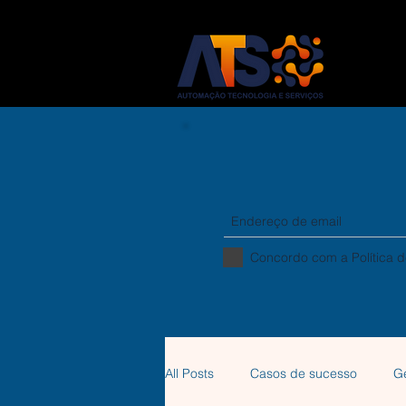
ATS 
Concordo com a Política d
All Posts
Casos de sucesso
G