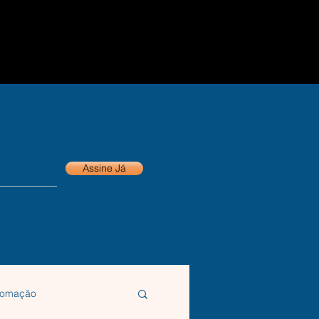
suporte
Assine Já
tomação