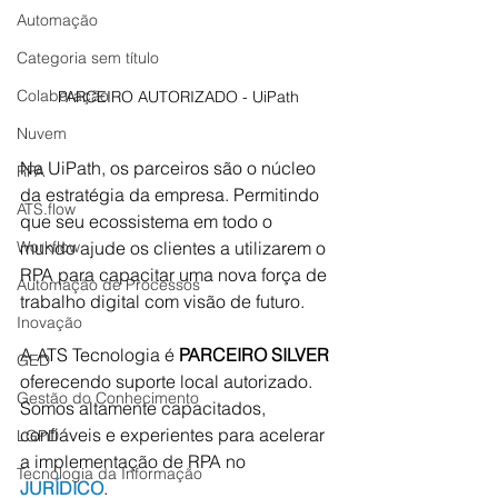
Automação
Categoria sem título
Colaboração
PARCEIRO AUTORIZADO - UiPath
Nuvem
Na UiPath, os parceiros são o núcleo 
RPA
da estratégia da empresa. Permitindo 
ATS.flow
que seu ecossistema em todo o 
Workflow
mundo ajude os clientes a utilizarem o 
RPA para capacitar uma nova força de 
Automação de Processos
trabalho digital com visão de futuro.
Inovação
A ATS Tecnologia é 
PARCEIRO SILVER 
GED
oferecendo suporte local autorizado. 
Gestão do Conhecimento
Somos altamente capacitados, 
confiáveis e experientes para acelerar 
LGPD
a implementação de RPA no 
Tecnologia da Informação
JURÍDICO
.