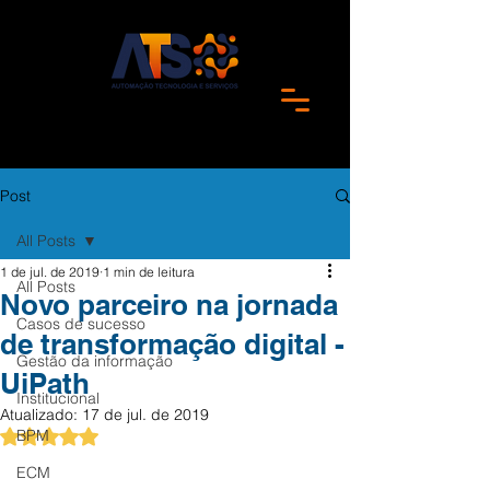
Post
All Posts
1 de jul. de 2019
1 min de leitura
All Posts
Novo parceiro na jornada
Casos de sucesso
de transformação digital -
Gestão da informação
UiPath
Institucional
Atualizado:
17 de jul. de 2019
BPM
Avaliado com NaN de 5 estrelas.
ECM