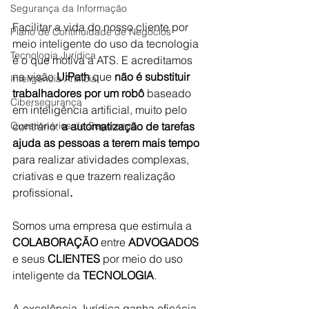
Segurança da Informação
Facilitar a vida do nosso cliente por 
Plano de Continuidade de Negócios
meio inteligente do uso da tecnologia 
Tecnologia Jurídica
é o que motiva a ATS. E acreditamos 
na visão 
UiPath
 que
 não é substituir 
Inteligência Artificial
trabalhadores por um robô 
baseado 
Cibersegurança
em inteligência artificial,
muito pelo 
Questionários de Segurança
contrário: 
a automatização de tarefas 
ajuda as pessoas a terem mais tempo 
para realizar atividades complexas, 
criativas e que trazem realização 
profissional
.
Somos uma empresa que estimula a 
COLABORAÇÃO
 entre 
ADVOGADOS
e seus 
CLIENTES
 por meio do uso 
inteligente da 
TECNOLOGIA
. 
A excelência Jurídica ganha eficácia 