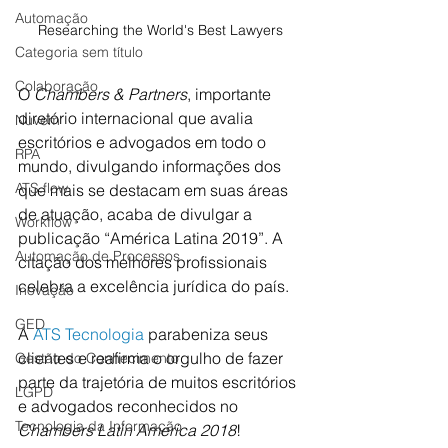
Automação
Researching the World's Best Lawyers
Categoria sem título
Colaboração
O 
Chambers & Partners
, importante 
diretório internacional que avalia 
Nuvem
escritórios e advogados em todo o 
RPA
mundo, divulgando informações dos 
ATS.flow
que mais se destacam em suas áreas 
de atuação, acaba de divulgar a 
Workflow
publicação “América Latina 2019”. A 
Automação de Processos
citação dos melhores profissionais 
celebra a excelência jurídica do país.
Inovação
GED
A 
ATS Tecnologia
 parabeniza seus 
clientes e reafirma o orgulho de fazer 
Gestão do Conhecimento
parte da trajetória de muitos escritórios 
LGPD
e advogados reconhecidos no 
Tecnologia da Informação
Chambers Latin America 2018
!