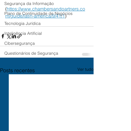
Segurança da Informação
(
https://www.chambersandpartners.co
Plano de Continuidade de Negócios
m/guide/latin-america/9/41/1
)
Tecnologia Jurídica
Inteligência Artificial
Cibersegurança
Questionários de Segurança
Ver tudo
Posts recentes