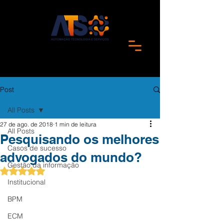
Post
All Posts
27 de ago. de 2018
1 min de leitura
All Posts
Pesquisando os melhores
Casos de sucesso
advogados do mundo?
Gestão da informação
Avaliado com NaN de 5 estrelas.
Institucional
BPM
ECM