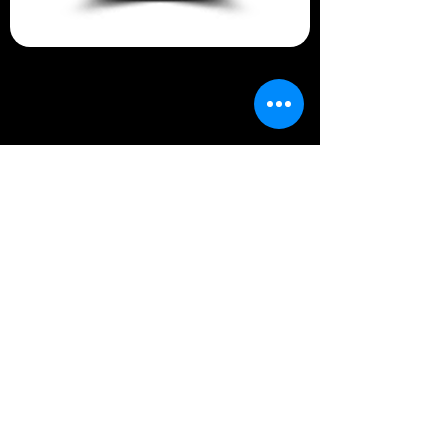
Information Technology Specialist
R. Cell. José Eusébio, 95 - Higienópolis,
São Paulo SP,
01239-030
, Brazil
contato@atstecnologia.com.br
(11) 3871-